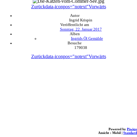
Zurück
data-iconpos="notext"
Vorwärts
Autor
Ingrid Krispin
Veröffentlicht am
Sonntag, 22. Januar 2017
Alben
Ingrids Öl Gemälde
Besuche
179038
Zurück
data-iconpos="notext"
Vorwärts
Powered by
Piwigo
Ansicht :
Mobil
|
Standard